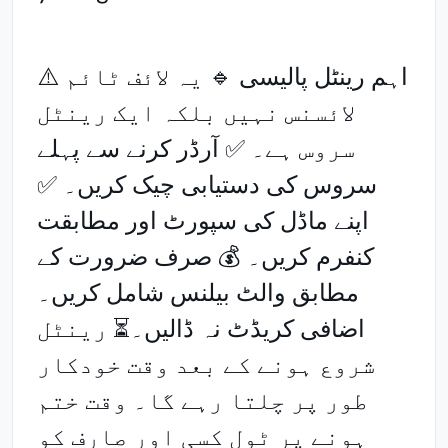
⚠️ اہم رینٹل پالیسی 🔹 یہ لائف ٹائم
لائسنس نہیں بلکہ ایک رینٹل
سروس ہے۔ ✅ آرڈر کرنے سے پہلے
سروس کی دستیابی چیک کریں۔ ✅
اپنے ماڈل کی سپورٹ اور مطابقت
کنفرم کریں۔ 💰 صرف ضرورت کے
مطابق والٹ بیلنس شامل کریں۔
اضافی کریڈٹ نہ ڈالیں۔⏳ رینٹل
شروع ہونے کے بعد وقت خودکار
طور پر چلتا رہے گا۔ وقت ختم
ہونے پر ٹول کسی اور صارف کو