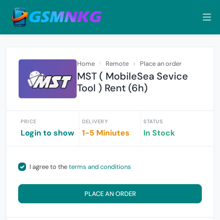
Home
Remote
Place an order
MST ( MobileSea Sevice
Tool ) Rent (6h)
PRICE
DELIVERY
STATUS
Login to show
1-5 Miniutes
In Stock
I agree to the
terms and conditions
PLACE AN ORDER