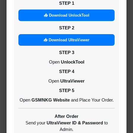
لائن یا بند ہونے کی صورت میں
STEP 1
کوئی ریفنڈ نہیں ہوگا۔ 📌
📥 Download UnlockTool
خریدنے سے پہلے ساری معلومات
STEP 2
اچھی طرح چیک کر لیں۔ ✔️ والٹ میں
📥 Download UltraViewer
بیلنس شامل کرنا یا رینٹل خریدنا اس
STEP 3
پالیسی سے مکمل اتفاق شمار کیا جائے
Open
UnlockTool
گا۔
STEP 4
Open
UltraViewer
STEP 5
⚠️
महत्वपूर्ण रेंटल नीति
🔹 यह एक टूल रेंटल
Open
GSMNKG Website
and Place Your Order.
सेवा है, लाइफटाइम लाइसेंस नहीं। ✅ ऑर्डर
करने से पहले सर्विस स्टेटस जरूर चेक करें।
After Order
Send your
UltraViewer ID & Password
to
✅ अपना मॉडल और ऑपरेशन सपोर्ट कन्फर्म
Admin.