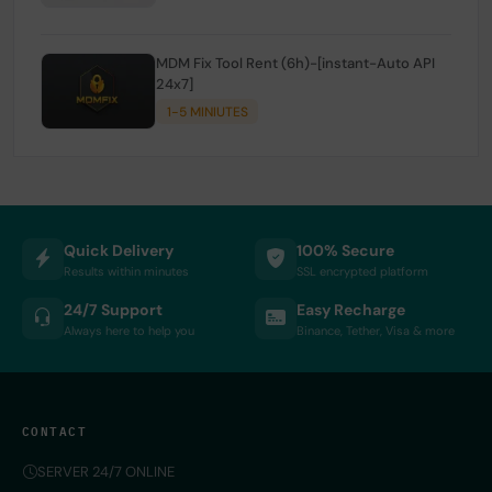
MDM Fix Tool Rent (6h)-[instant-Auto API
24x7]
1-5 MINIUTES
Quick Delivery
100% Secure
Results within minutes
SSL encrypted platform
24/7 Support
Easy Recharge
Always here to help you
Binance, Tether, Visa & more
CONTACT
SERVER 24/7 ONLINE