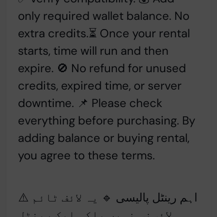
only required wallet balance. No
extra credits.⏳ Once your rental
starts, time will run and then
expire. 🚫 No refund for unused
credits, expired time, or server
downtime. 📌 Please check
everything before purchasing. By
adding balance or buying rental,
you agree to these terms.
⚠️ اہم رینٹل پالیسی 🔹 یہ لائف ٹائم
لائسنس نہیں بلکہ ایک رینٹل