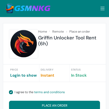
Home
Remote
Place an order
Griffin Unlocker Tool Rent
(6h)
PRICE
DELIVERY
STATUS
Login to show
Instant
In Stock
I agree to the
terms and conditions
PLACE AN ORDER