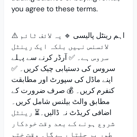
you agree to these terms.
⚠️ اہم رینٹل پالیسی 🔹 یہ لائف ٹائم
لائسنس نہیں بلکہ ایک رینٹل
سروس ہے۔ ✅ آرڈر کرنے سے پہلے
سروس کی دستیابی چیک کریں۔ ✅
اپنے ماڈل کی سپورٹ اور مطابقت
کنفرم کریں۔ 💰 صرف ضرورت کے
مطابق والٹ بیلنس شامل کریں۔
اضافی کریڈٹ نہ ڈالیں۔⏳ رینٹل
شروع ہونے کے بعد وقت خودکار
طور پر چلتا رہے گا۔ وقت ختم