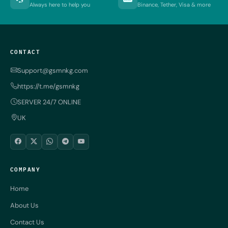
Always here to help you
Binance, Tether, Visa & more
CONTACT
Support@gsmnkg.com
https://t.me/gsmnkg
SERVER 24/7 ONLINE
UK
COMPANY
Home
About Us
Contact Us