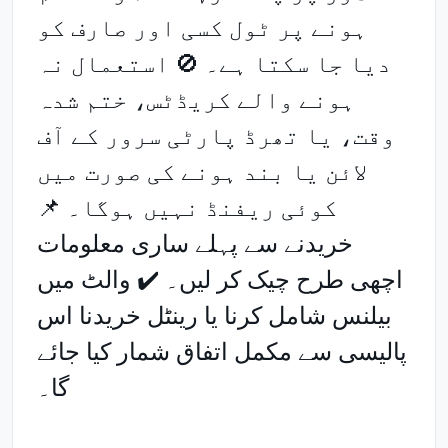
ہونے پر ٹول کسی اور صارف کو
دیا جا سکتا ہے۔ 🚫 استعمال نہ
ہونے والے کریڈٹس، ختم شدہ
وقت، یا تھرڈ پارٹی سرور کے آف
لائن یا بند ہونے کی صورت میں
کوئی ریفنڈ نہیں ہوگا۔ 📌
خریدنے سے پہلے ساری معلومات
اچھی طرح چیک کر لیں۔ ✔️ والٹ میں
بیلنس شامل کرنا یا رینٹل خریدنا اس
پالیسی سے مکمل اتفاق شمار کیا جائے
گا۔