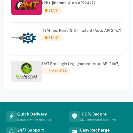
(2h)-[instant-Auto API 24x7]
INSTANT
TSM Tool Rent (3h)-[instant-Auto API 24x7]
INSTANT
UAT Pro Login (1h)-[instant-Auto API 24x7]
1-5 MINIUTES
Quick Delivery
100% Secure
Results within minutes
SSL encrypted platform
24/7 Support
Easy Recharge