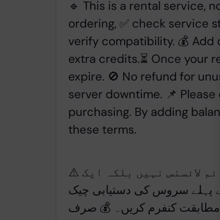
🔹 This is a rental service, 
ordering, ✅ check service s
verify compatibility.
💰 Add 
extra credits.⏳ Once your re
expire. 🚫 No refund for unu
server downtime. 📌 Please
purchasing. By adding balan
these terms.
⚠️ اہم رینٹل پالیسی 🔹 یہ لائف ٹائم لائسنس نہیں بلکہ ایک
 پہلے سروس کی دستیابی چیک
 مطابقت کنفرم کریں۔ 💰 صرف