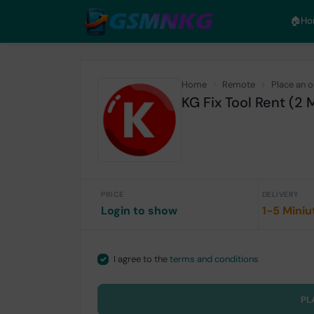
🏠︎H
Home
Remote
Place an o
KG Fix Tool Rent (2 
PRICE
DELIVERY
Login to show
1-5 Miniu
I agree to the
terms and conditions
PL