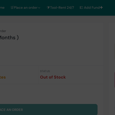
ome
🛒Place an order
🔰Tool-Rent 24/7
💵 Add Fund✚
rder
Months )
STATUS
tes
Out of Stock
ACE AN ORDER