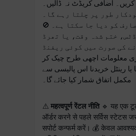
ریں۔ اضافی کریڈٹ نہ ڈالیں۔
⏳ کار طور پر چلتا رہے گا۔
ر صارف کو دیا جا سکتا ہے۔
ٹس، ختم شدہ وقت، یا تھرڈ
نے کی صورت میں کوئی ریفنڈ
ری معلومات اچھی طرح چیک کر
یا رینٹل خریدنا اس پالیسی سے
مکمل اتفاق شمار کیا جائے گا۔
⚠️
महत्वपूर्ण रेंटल नीति
🔹 यह एक टूल
ऑर्डर करने से पहले सर्विस स्टेट
सपोर्ट कन्फर्म करें। 💰 केवल आवश्यक