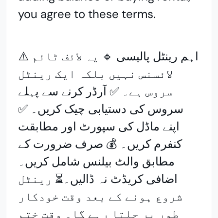
you agree to these terms.
⚠️ اہم رینٹل پالیسی 🔹 یہ لائف ٹائم
لائسنس نہیں بلکہ ایک رینٹل
سروس ہے۔ ✅ آرڈر کرنے سے پہلے
سروس کی دستیابی چیک کریں۔ ✅
اپنے ماڈل کی سپورٹ اور مطابقت
کنفرم کریں۔ 💰 صرف ضرورت کے
مطابق والٹ بیلنس شامل کریں۔
اضافی کریڈٹ نہ ڈالیں۔⏳ رینٹل
شروع ہونے کے بعد وقت خودکار
طور پر چلتا رہے گا۔ وقت ختم