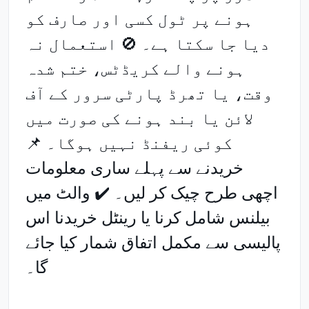
ہونے پر ٹول کسی اور صارف کو
دیا جا سکتا ہے۔ 🚫 استعمال نہ
ہونے والے کریڈٹس، ختم شدہ
وقت، یا تھرڈ پارٹی سرور کے آف
لائن یا بند ہونے کی صورت میں
کوئی ریفنڈ نہیں ہوگا۔ 📌
خریدنے سے پہلے ساری معلومات
اچھی طرح چیک کر لیں۔ ✔️ والٹ میں
بیلنس شامل کرنا یا رینٹل خریدنا اس
پالیسی سے مکمل اتفاق شمار کیا جائے
گا۔