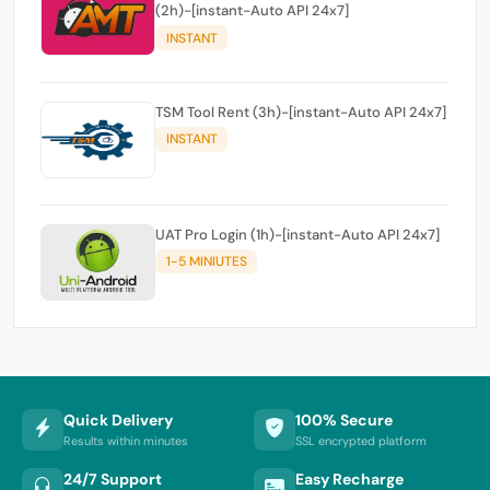
(2h)-[instant-Auto API 24x7]
INSTANT
TSM Tool Rent (3h)-[instant-Auto API 24x7]
INSTANT
UAT Pro Login (1h)-[instant-Auto API 24x7]
1-5 MINIUTES
Quick Delivery
100% Secure
Results within minutes
SSL encrypted platform
24/7 Support
Easy Recharge