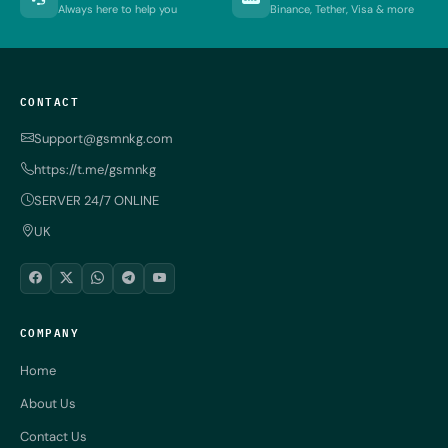
Always here to help you
Binance, Tether, Visa & more
CONTACT
Support@gsmnkg.com
https://t.me/gsmnkg
SERVER 24/7 ONLINE
UK
COMPANY
Home
About Us
Contact Us