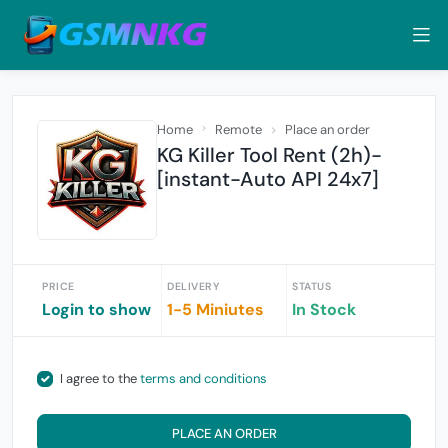
Home
Remote
Place an order
KG Killer Tool Rent (2h)-
[instant-Auto API 24x7]
PRICE
DELIVERY
STATUS
Login to show
1-5 Miniutes
In Stock
I agree to the
terms and conditions
PLACE AN ORDER