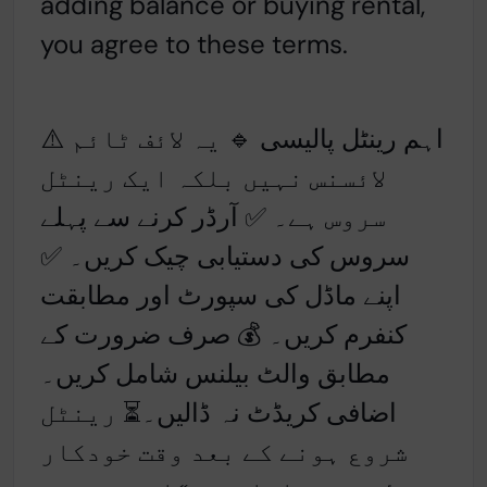
adding balance or buying rental,
you agree to these terms.
⚠️ اہم رینٹل پالیسی 🔹 یہ لائف ٹائم
لائسنس نہیں بلکہ ایک رینٹل
سروس ہے۔ ✅ آرڈر کرنے سے پہلے
سروس کی دستیابی چیک کریں۔ ✅
اپنے ماڈل کی سپورٹ اور مطابقت
کنفرم کریں۔ 💰 صرف ضرورت کے
مطابق والٹ بیلنس شامل کریں۔
اضافی کریڈٹ نہ ڈالیں۔⏳ رینٹل
شروع ہونے کے بعد وقت خودکار