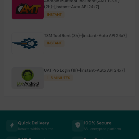
Android Multitool Tool Rent (AMT TOOL)
(2h)-[instant-Auto API 24x7]
INSTANT
TSM Tool Rent (3h)-[instant-Auto API 24x7]
INSTANT
UAT Pro Login (1h)-[instant-Auto API 24x7]
1-5 MINIUTES
Quick Delivery
100% Secure
Results within minutes
SSL encrypted platform