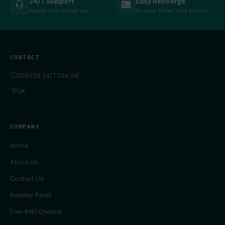
24/7 Support
Easy Recharge
Always here to help you
Binance, Tether, Visa & more
CONTACT
SERVER 24/7 ONLINE
UK
COMPANY
Home
About Us
Contact Us
Reseller Panel
Free IMEI Checker